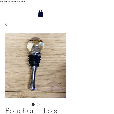
latelierdedianeclemence
Bouchon - bois