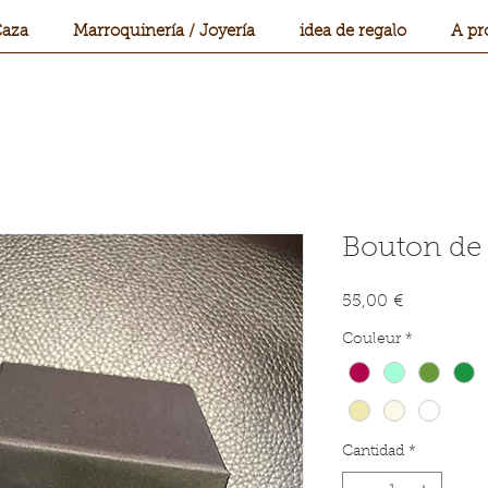
aza
Marroquinería / Joyería
idea de regalo
A pr
Bouton de
Precio
55,00 €
Couleur
*
Cantidad
*