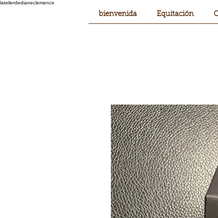
latelierdedianeclemence
bienvenida
Equitación
C