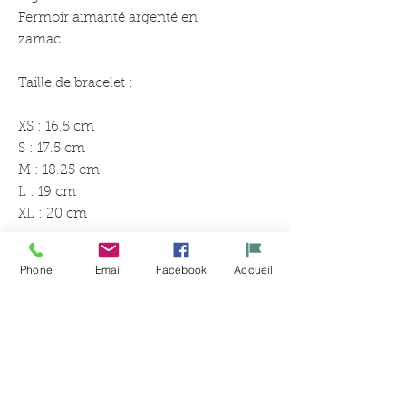
Fermoir aimanté argenté en
zamac.
Taille de bracelet :
XS : 16.5 cm
S : 17.5 cm
M : 18.25 cm
L : 19 cm
XL : 20 cm
Phone
Email
Facebook
Accueil
Productos
relacionados