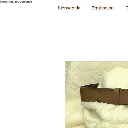
latelierdedianeclemence
bienvenida
Equitación
C