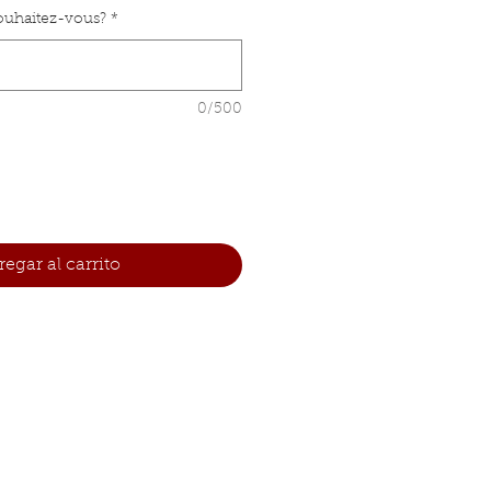
souhaitez-vous?
*
0/500
egar al carrito