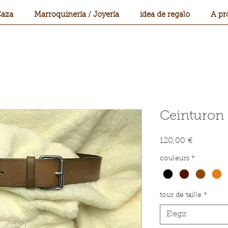
aza
Marroquinería / Joyería
idea de regalo
A pr
Ceinturon 
Precio
120,00 €
couleurs
*
tour de taille
*
Elegir