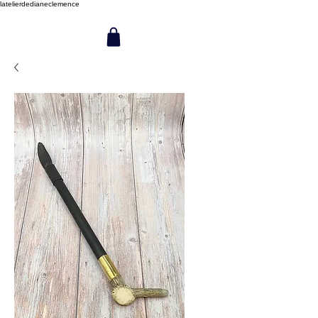
latelierdedianeclemence