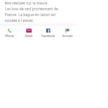
être réalisée sur la meule.
Les bois de cerf proviennent de
France. La bague en laiton est
soudée à l’atelier.
Les disponibiltés sont variables,
Phone
Email
Facebook
Accueil
contactez l'atelier pour connaître
la disponibilité et la date de
livraison.
Productos
relacionados