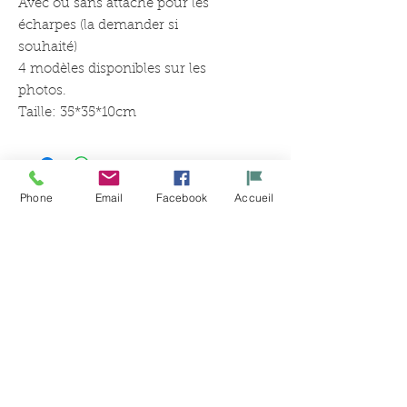
Avec ou sans attache pour les
écharpes (la demander si
souhaité)
4 modèles disponibles sur les
photos.
Taille: 35*35*10cm
Phone
Email
Facebook
Accueil
Productos
relacionados