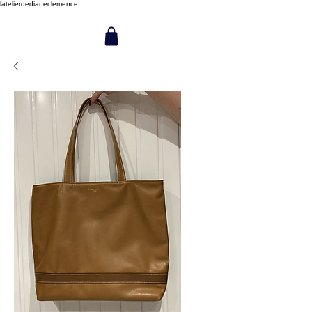
latelierdedianeclemence