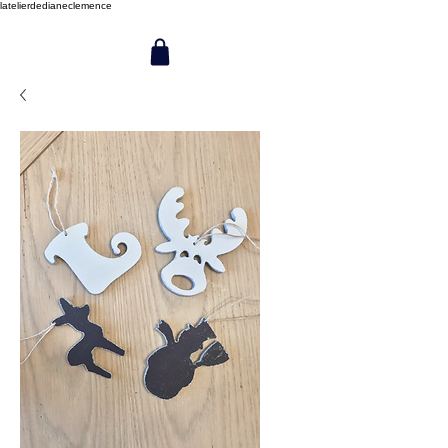
latelierdedianeclemence