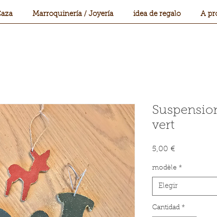
aza
Marroquinería / Joyería
idea de regalo
A pr
Suspension
vert
Precio
5,00 €
modèle
*
Elegir
Cantidad
*