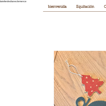
latelierdedianeclemence
bienvenida
Equitación
C