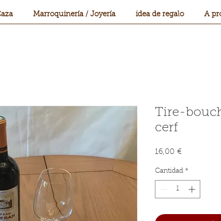
aza
Marroquinería / Joyería
idea de regalo
A pr
Tire-bouch
cerf
Precio
16,00 €
Cantidad
*