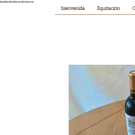
latelierdedianeclemence
bienvenida
Equitación
C