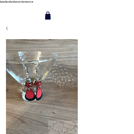
latelierdedianeclemence