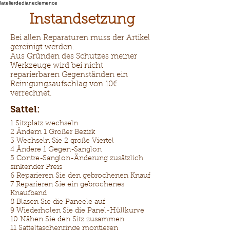
latelierdedianeclemence
Instandsetzung
Bei allen Reparaturen muss der Artikel
gereinigt werden.
Aus Gründen des Schutzes meiner
Werkzeuge wird bei nicht
reparierbaren Gegenständen ein
Reinigungsaufschlag von 10€
verrechnet.
Sattel:
1 Sitzplatz wechseln
2 Ändern 1 Großer Bezirk
3 Wechseln Sie 2 große Viertel
4 Ändere 1 Gegen-Sanglon
5 Contre-Sanglon-Änderung zusätzlich
sinkender Preis
6 Reparieren Sie den gebrochenen Knauf
7 Reparieren Sie ein gebrochenes
Knaufband
8 Blasen Sie die Paneele auf
9 Wiederholen Sie die Panel-Hüllkurve
10 Nähen Sie den Sitz zusammen
11 Satteltaschenringe montieren