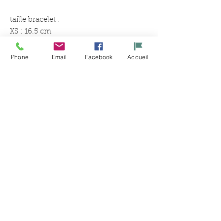
taille bracelet :
XS : 16.5 cm
S : 17.5 cm
M : 18.25 cm
Phone
Email
Facebook
Accueil
L : 19 cm
XL : 20 cm
Ähnliche
Produkte