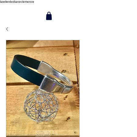
latelierdedianeclemence