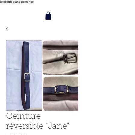
latelierdedianeclemence
Ceinture
réversible "Jane"