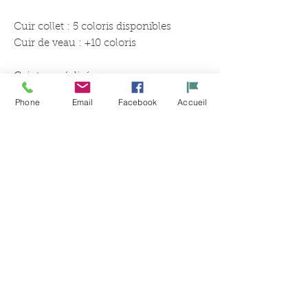
Cuir collet : 5 coloris disponibles
Cuir de veau : +10 coloris
Ceinture réalisée sur mesure,
vous recevrez le délai de
Phone
Email
Facebook
Accueil
confection de votre ceinture par
SMS ou email.
Ähnliche
Produkte