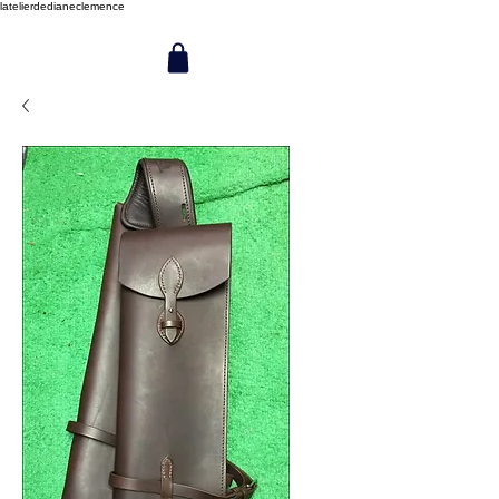
latelierdedianeclemence