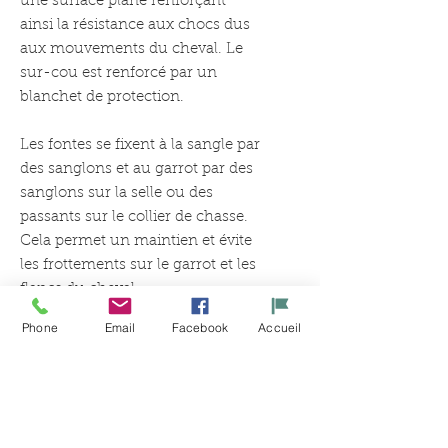
une surface plane renforçant
ainsi la résistance aux chocs dus
aux mouvements du cheval. Le
sur-cou est renforcé par un
blanchet de protection.
Les fontes se fixent à la sangle par
des sanglons et au garrot par des
sanglons sur la selle ou des
passants sur le collier de chasse.
Cela permet un maintien et évite
les frottements sur le garrot et les
flancs du cheval.
Phone
Email
Facebook
Accueil
Produit sur commande, la date de
livraison vous sera envoyée par
mail ou SMS.
Pour des informations
complémentaires, contacter