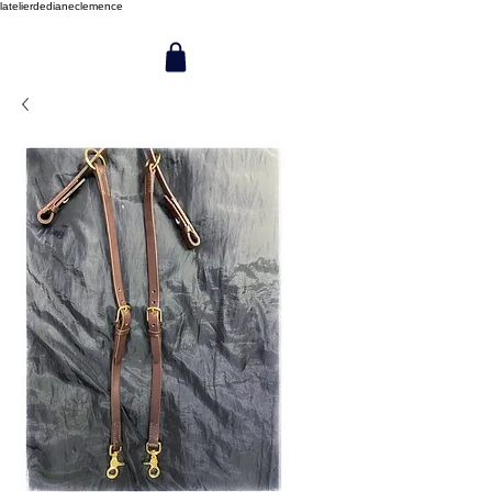
latelierdedianeclemence