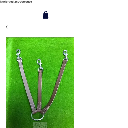
latelierdedianeclemence