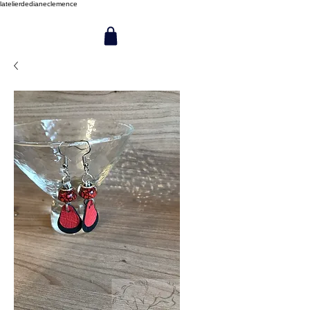
latelierdedianeclemence