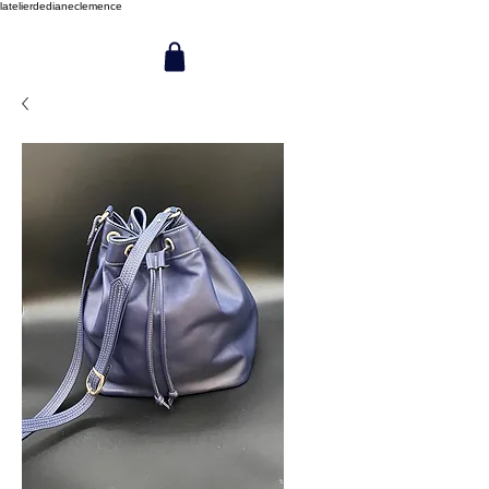
latelierdedianeclemence