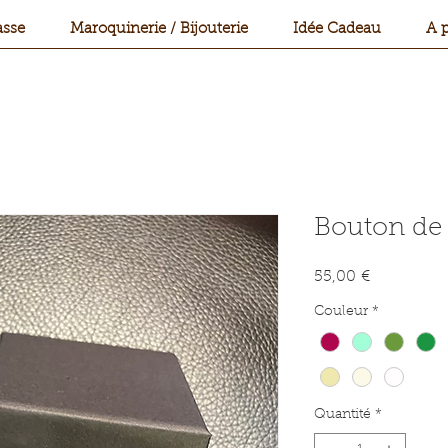
sse
Maroquinerie / Bijouterie
Idée Cadeau
A 
Bouton de
Prix
55,00 €
Couleur
*
Quantité
*