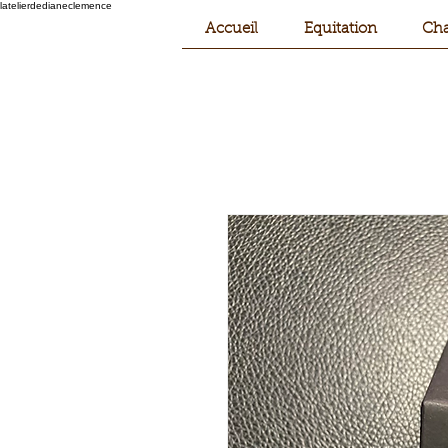
latelierdedianeclemence
Accueil
Equitation
Cha