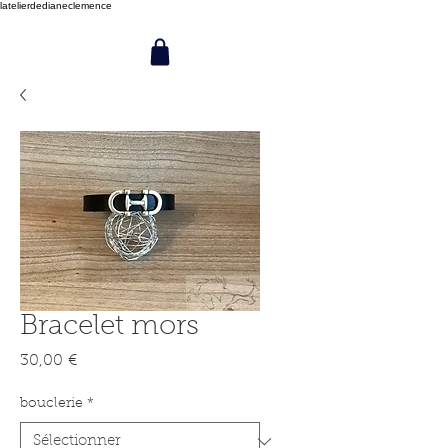
latelierdedianeclemence
Bracelet mors
Prix
30,00 €
bouclerie
*