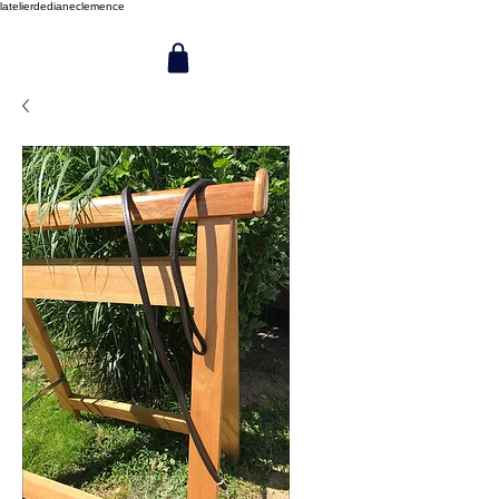
latelierdedianeclemence