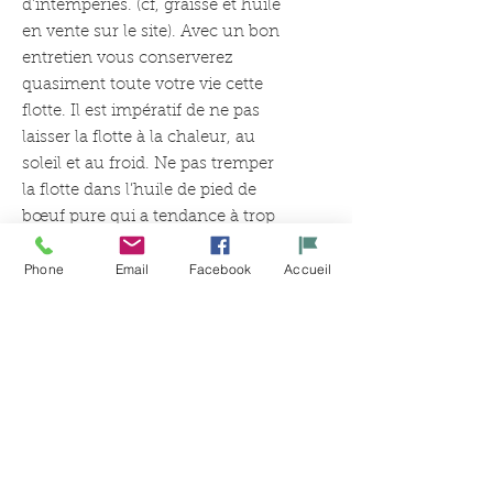
d’intempéries. (cf, graisse et huile
en vente sur le site). Avec un bon
entretien vous conserverez
quasiment toute votre vie cette
flotte. Il est impératif de ne pas
laisser la flotte à la chaleur, au
soleil et au froid. Ne pas tremper
la flotte dans l’huile de pied de
bœuf pure qui a tendance à trop
assouplir le cuir et à le fragiliser.
Phone
Email
Facebook
Accueil
Plusieurs tailles disponibles
suivant l’utilité :
Taille standard : A pieds : 130 cm
/ A cheval : 150 cm