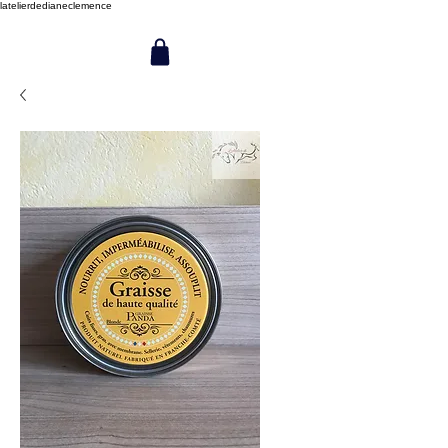
latelierdedianeclemence