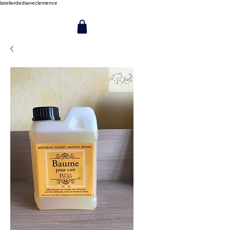
latelierdedianeclemence