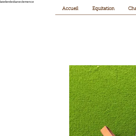
latelierdedianeclemence
Accueil
Equitation
Cha