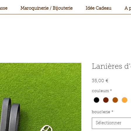
sse
Maroquinerie / Bijouterie
Idée Cadeau
A 
Lanières d
Prix
35,00 €
couleurs
*
bouclerie
*
Sélectionner