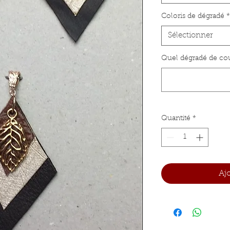
Coloris de dégradé
*
Sélectionner
Quel dégradé de coul
Quantité
*
Aj