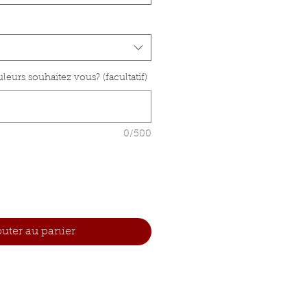
eurs souhaitez vous? (facultatif)
0/500
outer au panier