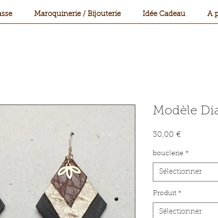
sse
Maroquinerie / Bijouterie
Idée Cadeau
A 
Modèle Di
Prix
30,00 €
bouclerie
*
Sélectionner
Produit
*
Sélectionner