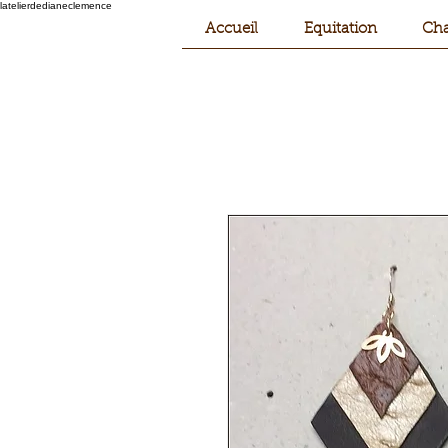
latelierdedianeclemence
Accueil
Equitation
Cha