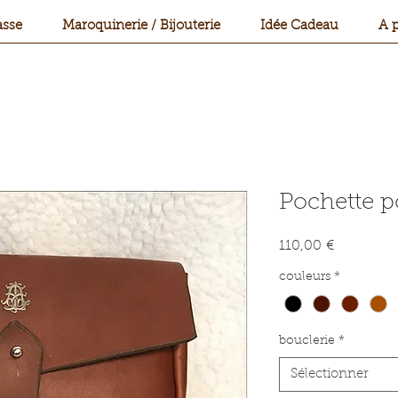
sse
Maroquinerie / Bijouterie
Idée Cadeau
A 
Pochette po
Prix
110,00 €
couleurs
*
bouclerie
*
Sélectionner