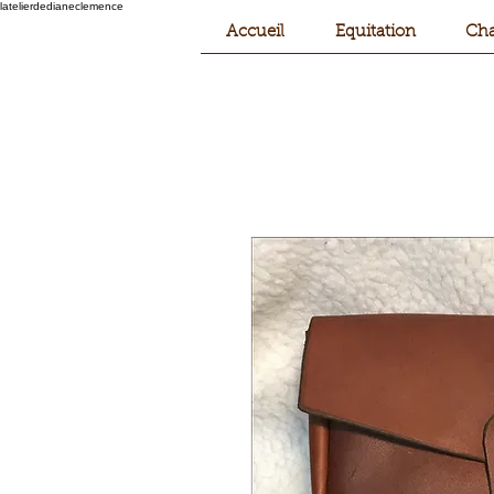
latelierdedianeclemence
Accueil
Equitation
Cha