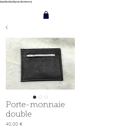
latelierdedianeclemence
Porte-monnaie
double
Prix
40,00 €