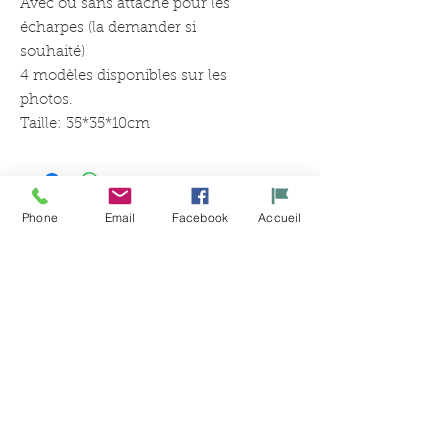
Avec ou sans attache pour les
écharpes (la demander si
souhaité)
4 modèles disponibles sur les
photos.
Taille: 35*35*10cm
Phone
Email
Facebook
Accueil
Articles
similaires