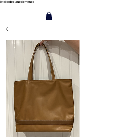
latelierdedianeclemence