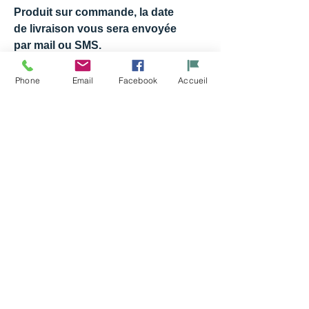
Produit sur commande, la date
de livraison vous sera envoyée
par mail ou SMS.
Pour des informations
complémentaires, contacter
Phone
Email
Facebook
Accueil
l'atelier.
Articles
similaires