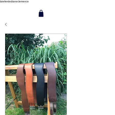
latelierdedianeclemence