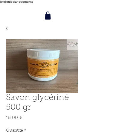
latelierdedianeclemence
Savon glycériné
500 gr
Prix
15,00 €
Quantité
*