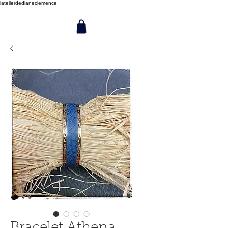
latelierdedianeclemence