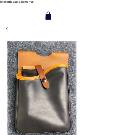
latelierdedianeclemence