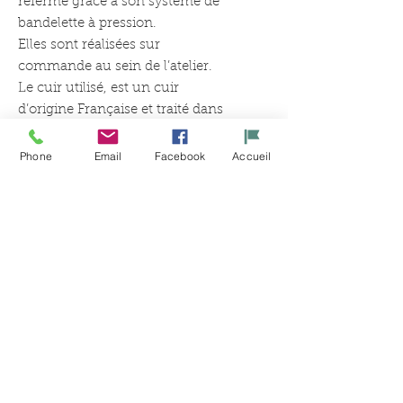
referme grâce à son système de
bandelette à pression.
Elles sont réalisées sur
commande au sein de l’atelier.
Le cuir utilisé, est un cuir
d’origine Française et traité dans
une tannerie alsacienne.
Le rebord (Orange sur la photo)
Phone
Email
Facebook
Accueil
est personnalisable dans plus de
93 coloris.
Qualité et savoir-faire français !
Related
Products